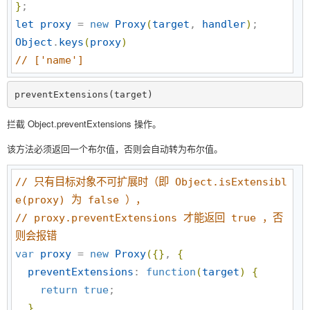
}
let
proxy
 = 
new
Proxy
(
target
, 
handler
)
Object
.
keys
(
proxy
)
//
 ['name']
preventExtensions(target)
拦截 Object.preventExtensions 操作。
该方法必须返回一个布尔值，否则会自动转为布尔值。
//
 只有目标对象不可扩展时（即 Object.isExtensibl
e(proxy) 为 false ），
//
 proxy.preventExtensions 才能返回 true ，否
则会报错
var
proxy
 = 
new
Proxy
(
{
}
, 
{
preventExtensions
: 
function
(
target
)
{
return
true
;

}