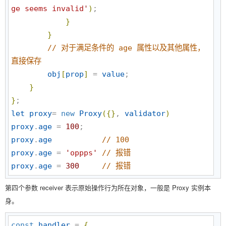
ge seems invalid
'
)
;

}
}
//
 对于满足条件的 age 属性以及其他属性，
直接保存
obj
[
prop
]
 = 
value
;

}
}
let
proxy
= 
new
Proxy
(
{
}
, 
validator
)
proxy
.
age
 = 
100
proxy
.
age
//
 100
proxy
.
age
 = 
'
oppps
'
//
 报错
proxy
.
age
 = 
300
//
 报错
第四个参数 receiver 表示原始操作行为所在对象，一般是 Proxy 实例本
身。
const
handler
 = 
{