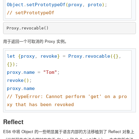
Object
.
setPrototypeOf
(
proxy
, 
proto
)
//
 setPrototypeOf
Proxy.revocable()
用于返回一个可取消的 Proxy 实例。
let
{
proxy
, 
revoke
}
 = 
Proxy
.
revocable
(
{
}
, 
{
}
)
proxy
.
name
 = 
"
Tom
"
revoke
(
)
proxy
.
name
//
 TypeError: Cannot perform 'get' on a pro
xy that has been revoked
Reflect
ES6 中将 Object 的一些明显属于语言内部的方法移植到了 Reflect 对象上