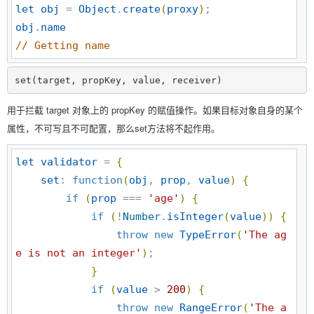
let
obj
 = 
Object
.
create
(
proxy
)
obj
.
name
//
 Getting name
set(target, propKey, value, receiver)
用于拦截 target 对象上的 propKey 的赋值操作。如果目标对象自身的某个
属性，不可写且不可配置，那么set方法将不起作用。
let
validator
 = 
{
set
: 
function
(
obj
, 
prop
, 
value
)
{
if
(
prop
 === 
'
age
'
)
{
if
(
!
Number
.
isInteger
(
value
)
)
{
throw
new
TypeError
(
'
The ag
e is not an integer
'
)
;

}
if
(
value
 > 
200
)
{
throw
new
RangeError
(
'
The a