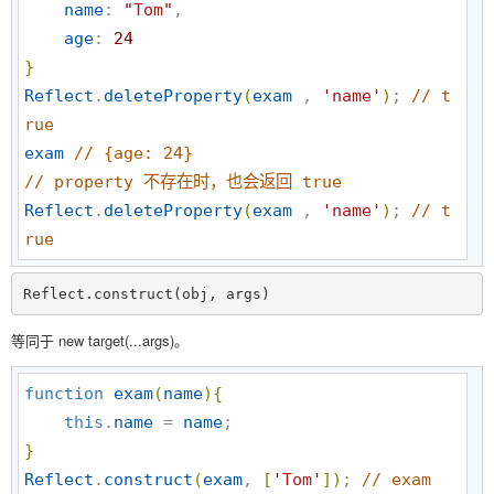
name
: 
"
Tom
"
,

age
: 
24
}
Reflect
.
deleteProperty
(
exam
 , 
'
name
'
)
; 
//
 t
rue
exam
//
 {age: 24} 
//
 property 不存在时，也会返回 true
Reflect
.
deleteProperty
(
exam
 , 
'
name
'
)
; 
//
 t
rue
Reflect.construct(obj, args)
等同于 new target(...args)。
function
exam
(
name
)
{
this
.
name
 = 
name
}
Reflect
.
construct
(
exam
, 
[
'
Tom
'
]
)
; 
//
 exam 