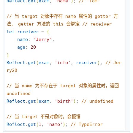
Reflect
.
get
(
exam
, 
'
name
'
)
; 
//
 "Tom"
//
 当 target 对象中存在 name 属性的 getter 方
法， getter 方法的 this 会绑定 // receiver
let
receiver
 = 
{
name
: 
"
Jerry
"
,

age
: 
20
}
Reflect
.
get
(
exam
, 
'
info
'
, 
receiver
)
; 
//
 Jer
ry20
//
 当 name 为不存在于 target 对象的属性时，返回 
undefined
Reflect
.
get
(
exam
, 
'
birth
'
)
; 
//
 undefined
//
 当 target 不是对象时，会报错
Reflect
.
get
(
1
, 
'
name
'
)
; 
//
 TypeError