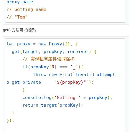
proxy
.
name
//
 Getting name
//
 "Tom"
get() 方法可以继承。
let
proxy
 = 
new
Proxy
(
{
}
, 
{
get
(
target
, 
propKey
, 
receiver
)
{
//
 实现私有属性读取保护
if
(
propKey
[
0
]
 === 
'
_
'
)
{
throw
new
Erro
(
`
Invalid
attempt
t
o
get
private
"
${propKey}
"
`
)
;

}
console
.
log
(
'
Getting 
'
 + 
propKey
)
;

return
target
[
propKey
]
;

}
}
)
;
