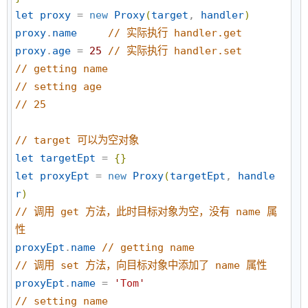
let
proxy
 = 
new
Proxy
(
target
, 
handler
)
proxy
.
name
//
 实际执行 handler.get
proxy
.
age
 = 
25
//
 实际执行 handler.set
//
 getting name
//
 setting age
//
 25
//
 target 可以为空对象
let
targetEpt
 = 
{
}
let
proxyEpt
 = 
new
Proxy
(
targetEpt
, 
handle
r
)
//
 调用 get 方法，此时目标对象为空，没有 name 属
性
proxyEpt
.
name
//
 getting name
//
 调用 set 方法，向目标对象中添加了 name 属性
proxyEpt
.
name
 = 
'
Tom
'
//
 setting name