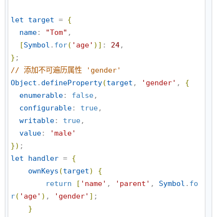
let
target
 = 
{
name
: 
"
Tom
"
,

[
Symbol
.
for
(
'
age
'
)
]
: 
24
}
//
 添加不可遍历属性 'gender'
Object
.
defineProperty
(
target
, 
'
gender
'
, 
{
enumerable
: 
false
,

configurable
: 
true
,

writable
: 
true
,

value
: 
'
male
'
}
)
let
handler
 = 
{
ownKeys
(
target
)
{
return
[
'
name
'
, 
'
parent
'
, 
Symbol
.
fo
r
(
'
age
'
)
, 
'
gender
'
]
;

}