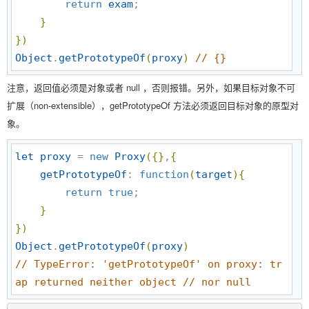
return
exam
;

}
}
)
Object
.
getPrototypeOf
(
proxy
)
//
 {}
注意，返回值必须是对象或者 null ，否则报错。另外，如果目标对象不可
扩展（non-extensible），getPrototypeOf 方法必须返回目标对象的原型对
象。
let
proxy
 = 
new
Proxy
(
{
}
,
{
getPrototypeOf
: 
function
(
target
)
{
return
true
;

}
}
)
Object
.
getPrototypeOf
(
proxy
)
//
 TypeError: 'getPrototypeOf' on proxy: tr
ap returned neither object // nor null