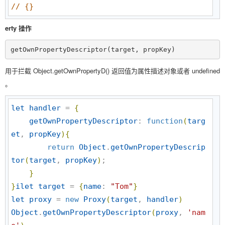
//
 {}
erty 操作
getOwnPropertyDescriptor(target, propKey)
用于拦截 Object.getOwnPropertyD() 返回值为属性描述对象或者 undefined
。
let
handler
 = 
{
getOwnPropertyDescriptor
: 
function
(
targ
et
, 
propKey
)
{
return
Object
.
getOwnPropertyDescrip
tor
(
target
, 
propKey
)
;

}
}
ilet
target
 = 
{
name
: 
"
Tom
"
}
let
proxy
 = 
new
Proxy
(
target
, 
handler
)
Object
.
getOwnPropertyDescriptor
(
proxy
, 
'
nam