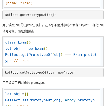
{name: "Tom"}
Reflect.getPrototypeOf(obj)
用于读取 obj 的 _proto_ 属性。在 obj 不是对象时不会像 Object 一样把 obj
转为对象，而是会报错。
class
Exam
{
}
let
obj
 = 
new
Exam
(
)
Reflect
.
getPrototypeOf
(
obj
)
 === 
Exam
.
protot
ype
//
 true
Reflect.setPrototypeOf(obj, newProto)
用于设置目标对象的 prototype。
let
obj
 =
{
}
Reflect
.
setPrototypeOf
(
obj
, 
Array
.
prototyp