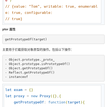
e
'
)
//
 {value: "Tom", writable: true, enumerabl
e: true, configurable: 
//
 true}
ptor 属性
getPrototypeOf(target)
主要用于拦截获取对象原型的操作。包括以下操作：
- Object.prototype._proto_

- Object.prototype.isPrototypeOf()

- Object.getPrototypeOf()

- Reflect.getPrototypeOf()

- instanceof
let
exam
 = 
{
}
let
proxy
 = 
new
Proxy
(
{
}
,
{
getPrototypeOf
: 
function
(
target
)
{