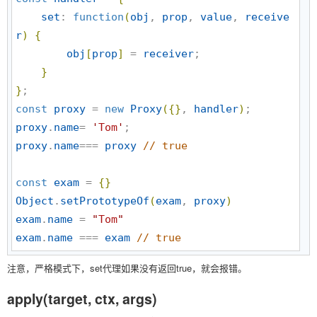
set
: 
function
(
obj
, 
prop
, 
value
, 
receive
r
)
{
obj
[
prop
]
 = 
receiver
;

}
}
const
proxy
 = 
new
Proxy
(
{
}
, 
handler
)
proxy
.
name
= 
'
Tom
'
proxy
.
name
=== 
proxy
//
 true
const
exam
 = 
{
}
Object
.
setPrototypeOf
(
exam
, 
proxy
)
exam
.
name
 = 
"
Tom
"
exam
.
name
 === 
exam
//
 true
注意，严格模式下，set代理如果没有返回true，就会报错。
apply(target, ctx, args)