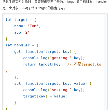
函数生成实例对象时，需要提供这两个参数。 target 即目标对象， handler
是一个对象，声明了代理 target 的指定行为。
let
target
 = 
{
name
: 
'
Tom
'
,

age
: 
24
}
let
handler
 = 
{
get
: 
function
(
target
, 
key
)
{
console
.
log
(
'
getting 
'
+
key
)
;

return
target
[
key
]
; 
//
 不是target.ke
y
}
,

set
: 
function
(
target
, 
key
, 
value
)
{
console
.
log
(
'
setting 
'
+
key
)
;

target
[
key
]
 = 
value
;

}
}