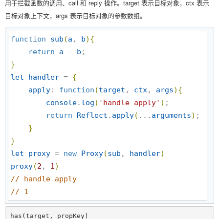
用于拦截函数的调用、call 和 reply 操作。target 表示目标对象，ctx 表示
目标对象上下文，args 表示目标对象的参数数组。
function
sub
(
a
, 
b
)
{
return
a
 - 
b
}
let
handler
 = 
{
apply
: 
function
(
target
, 
ctx
, 
args
)
{
console
.
log
(
'
handle apply
'
)
;

return
Reflect
.
apply
(
...
arguments
)
;

}
}
let
proxy
 = 
new
Proxy
(
sub
, 
handler
)
proxy
(
2
, 
1
)
//
 handle apply
//
 1
has(target, propKey)