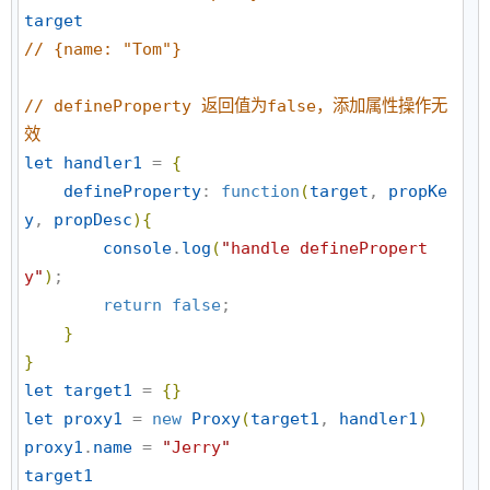
target
//
 {name: "Tom"}
//
 defineProperty 返回值为false，添加属性操作无
效
let
handler1
 = 
{
defineProperty
: 
function
(
target
, 
propKe
y
, 
propDesc
)
{
console
.
log
(
"
handle definePropert
y
"
)
;

return
false
;

}
}
let
target1
 = 
{
}
let
proxy1
 = 
new
Proxy
(
target1
, 
handler1
)
proxy1
.
name
 = 
"
Jerry
"
target1