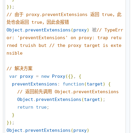
}
)
//
 由于 proxy.preventExtensions 返回 true，此
处也会返回 true，因此会报错
Object
.
preventExtensions
(
proxy
)
 被
//
 TypeErr
or: 'preventExtensions' on proxy: trap retu
rned truish but // the proxy target is exte
nsible
//
 解决方案
var
proxy
 = 
new
Proxy
(
{
}
, 
{
preventExtensions
: 
function
(
target
)
{
//
 返回前先调用 Object.preventExtensions
Object
.
preventExtensions
(
target
)
;

return
true
;

}
}
)
Object
.
preventExtensions
(
proxy
)