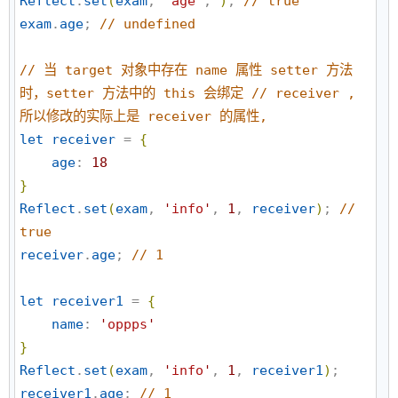
Reflect
.
set
(
exam
, 
'
age
'
, 
)
; 
//
 true
exam
.
age
; 
//
 undefined
//
 当 target 对象中存在 name 属性 setter 方法
时，setter 方法中的 this 会绑定 // receiver , 
所以修改的实际上是 receiver 的属性,
let
receiver
 = 
{
age
: 
18
}
Reflect
.
set
(
exam
, 
'
info
'
, 
1
, 
receiver
)
; 
//
true
receiver
.
age
; 
//
 1
let
receiver1
 = 
{
name
: 
'
oppps
'
}
Reflect
.
set
(
exam
, 
'
info
'
, 
1
, 
receiver1
)
receiver1
.
age
; 
//
 1