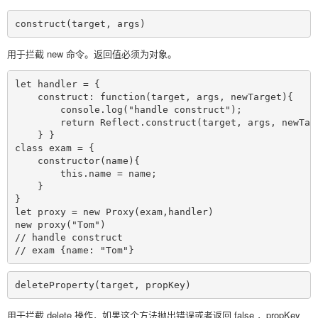
construct(target, args)
用于拦截 new 命令。返回值必须为对象。
let handler = {

    construct: function(target, args, newTarget){

        console.log("handle construct");

        return Reflect.construct(target, args, newTarg
    } }

class exam = {

    constructor(name){

        this.name = name;

    }

}

let proxy = new Proxy(exam,handler)

new proxy("Tom")

// handle construct

// exam {name: "Tom"}
deleteProperty(target, propKey)
用于拦截 delete 操作，如果这个方法抛出错误或者返回 false ，propKey