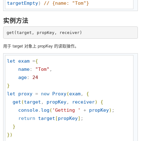
targetEmpty
) 
//
 {name: "Tom"}
实例方法
get(target, propKey, receiver)
用于 target 对象上 propKey 的读取操作。
let
exam
 =
{
name
: 
"
Tom
"
,

age
: 
24
}
let
proxy
 = 
new
Proxy
(
exam
, 
{
get
(
target
, 
propKey
, 
receiver
)
{
console
.
log
(
'
Getting 
'
 + 
propKey
)
;

return
target
[
propKey
]
;

}
}
)