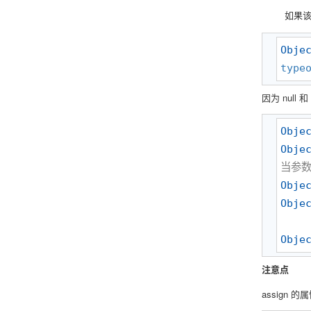
如果
Obje
type
因为 null
Obje
Obje
当参
Obje
Obje
Obje
注意点
assign 