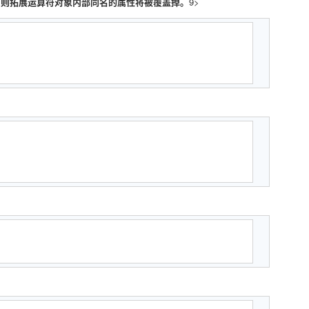
，则拓展运算符对象内部同名的属性将被覆盖掉。
9>