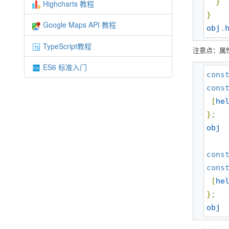
}
Highcharts 教程
}
Google Maps API 教程
obj
.
TypeScript教程
注意点：属
ES6 标准入门
cons
cons
[
he
}
obj
cons
cons
[
he
}
obj