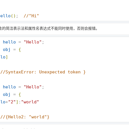
hello
(
)
;  
//
"Hi"
性的简洁表示法和属性名表达式不能同时使用，否则会报错。
t
hello
 = 
"
Hello
"
t
obj
 = 
{
llo
]
//
SyntaxError: Unexpected token }
t
hello
 = 
"
Hello
"
t
obj
 = 
{
llo
+
"
2
"
]
:
"
world
"
//
{Hello2: "world"}