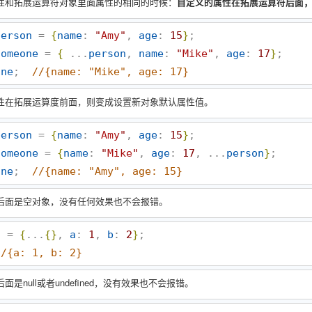
性和拓展运算符对象里面属性的相同的时候：
自定义的属性在拓展运算符后面
person
 = 
{
name
: 
"
Amy
"
, 
age
: 
15
}
someone
 = 
{
 ...
person
, 
name
: 
"
Mike
"
, 
age
: 
17
}
one
;  
//
{name: "Mike", age: 17}
性在拓展运算度前面，则变成设置新对象默认属性值。
person
 = 
{
name
: 
"
Amy
"
, 
age
: 
15
}
someone
 = 
{
name
: 
"
Mike
"
, 
age
: 
17
, ...
person
}
one
;  
//
{name: "Amy", age: 15}
后面是空对象，没有任何效果也不会报错。
a
 = 
{
...
{
}
, 
a
: 
1
, 
b
: 
2
}
//
{a: 1, b: 2}
面是null或者undefined，没有效果也不会报错。