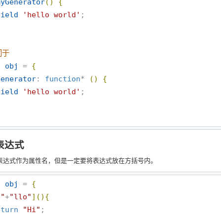
myGenerator
(
)
{
yield
'
hello world
'
;

同于
t
obj
 = 
{
Generator
: 
function
* 
(
)
{
yield
'
hello world
'
;

表达式
用表达式作为属性名，但是一定要将表达式放在方括号内。
t
obj
 = 
{
e
"
+
"
llo
"
]
(
)
{
eturn
"
Hi
"
;
