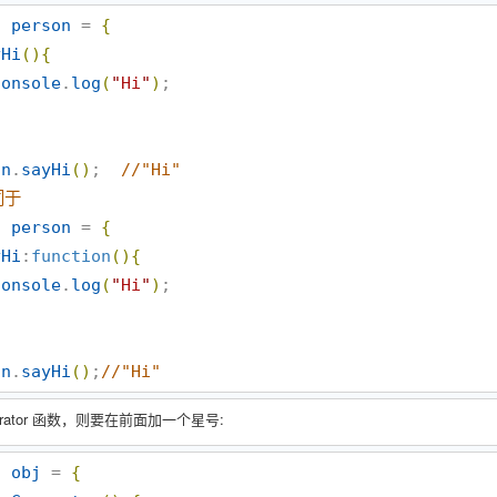
t
person
 = 
{
yHi
(
)
{
console
.
log
(
"
Hi
"
)
;

on
.
sayHi
(
)
;  
//
"Hi"
同于
t
person
 = 
{
yHi
:
function
(
)
{
console
.
log
(
"
Hi
"
)
;

on
.
sayHi
(
)
;
//
"Hi"
rator 函数，则要在前面加一个星号:
t
obj
 = 
{