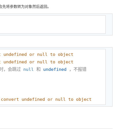
会先将参数转为对象然后返回。
t undefined or null to object
t undefined or null to object
时，会跳过 
null
 和 
undefined
 convert undefined or null to object