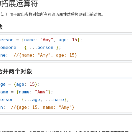
的拓展运算符
（...）用于取出参数对象所有可遍历属性然后拷贝到当前对象。
法
person
 = 
{
name
: 
"
Amy
"
, 
age
: 
15
}
someone
 = 
{
 ...
person
}
one
;  
//
{name: "Amy", age: 15}
合并两个对象
age
 = 
{
age
: 
15
}
name
 = 
{
name
: 
"
Amy
"
}
person
 = 
{
...
age
, ...
name
}
on
;  
//
{age: 15, name: "Amy"}