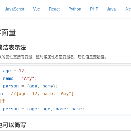
JavaScript
Vue
React
Python
PHP
Java
.Ne
字面量
简洁表示法
对象的属性直接写变量，这时候属性名是变量名，属性值是变量值。
t
age
 = 
12
t
name
 = 
"
Amy
"
t
person
 = 
{
age
, 
name
}
on
//
{age: 12, name: "Amy"}
同于
t
person
 = 
{
age
: 
age
, 
name
: 
name
}
也可以简写