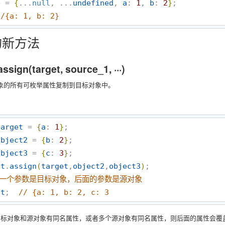
b
 = 
{
...
null
, ...
undefined
, 
a
: 
1
, 
b
: 
2
}
//
{a: 1, b: 2}
的新方法
assign(target, source_1, ···)
象的所有可枚举属性复制到目标对象中。
target
 = 
{
a
: 
1
}
object2
 = 
{
b
: 
2
}
object3
 = 
{
c
: 
3
}
ct
.
assign
(
target
,
object2
,
object3
)
第一个参数是目标对象，后面的参数是源对象
et
;  
//
 {a: 1, b: 2, c: 3
目标对象和源对象有同名属性，或者多个源对象有同名属性，则后面的属性会覆