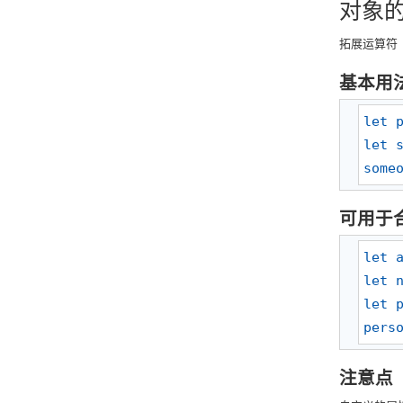
对象
拓展运算符
基本用
let
let
some
可用于
let
let
let
pers
注意点