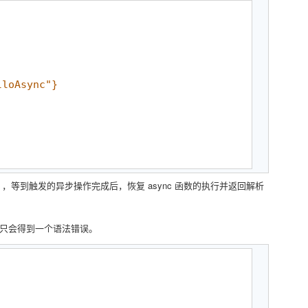
lloAsync"}
暂停执行 ，等到触发的异步操作完成后，恢复 async 函数的执行并返回解析
ait ，你只会得到一个语法错误。