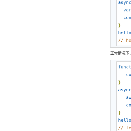
asyn
va
co
}
hell
//
 h
正常情况下，
func
c
}
asyn
a
c
}
hell
//
 t