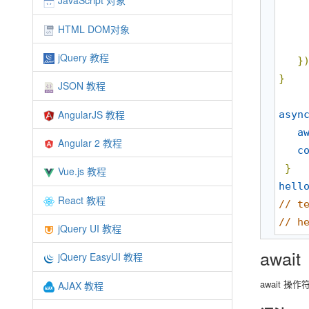
JavaScript 对象
HTML DOM对象
jQuery 教程
}
}
JSON 教程
AngularJS 教程
asyn
a
Angular 2 教程
c
}
Vue.js 教程
hell
React 教程
//
 t
//
 h
jQuery UI 教程
await
jQuery EasyUI 教程
await 操作
AJAX 教程