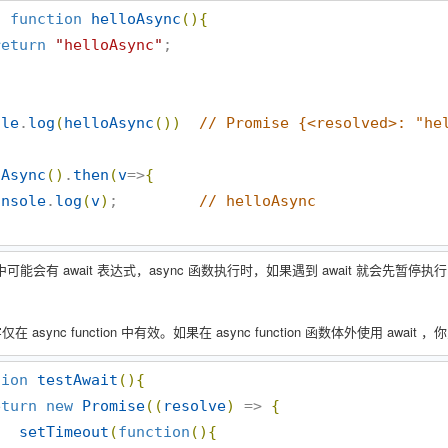
c
function
helloAsync
(
)
{
return
"
helloAsync
"
;

ole
.
log
(
helloAsync
(
)
)
//
 Promise {<resolved>: "he
oAsync
(
)
.
then
(
v
=>
{
onsole
.
log
(
v
)
;         
//
 helloAsync
函数中可能会有 await 表达式，async 函数执行时，如果遇到 await 就会先
字仅在 async function 中有效。如果在 async function 函数体外使用 aw
tion
testAwait
(
)
{
eturn
new
Promise
(
(
resolve
)
 => 
{
setTimeout
(
function
(
)
{