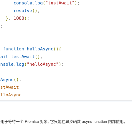
console
.
log
(
"
testAwait
"
)
;

resolve
(
)
;

}
, 
1000
)
;

)
c
function
helloAsync
(
)
{
wait
testAwait
(
)
;

onsole
.
log
(
"
helloAsync
"
)
;

oAsync
(
)
estAwait
elloAsync
符用于等待一个 Promise 对象, 它只能在异步函数 async function 内部使用。