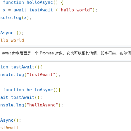
c
function
helloAsync
(
)
{
r
x
 = 
await
testAwait
(
"
hello world
"
)
;

nsole
.
log
(
x
)
oAsync
(
)
ello world
await 命令后面是一个 Promise 对象，它也可以跟其他值，如字符串，布
tion
testAwait
(
)
{
onsole
.
log
(
"
testAwait
"
)
c
function
helloAsync
(
)
{
wait
testAwait
(
)
;

onsole
.
log
(
"
helloAsync
"
)
oAsync
(
)
estAwait