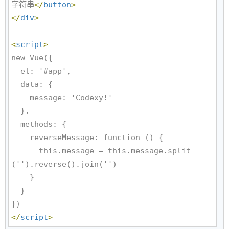
字符串
</
button
>
</
div
>
<
script
>
new Vue({

  el: '#app',

  data: {

    message: 'Codexy!'

  },

  methods: {

    reverseMessage: function () {

      this.message = this.message.split
('').reverse().join('')

    }

  }

</
script
>