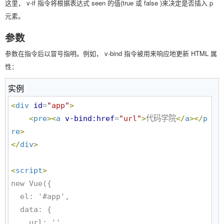
这里， v-if 指令将根据表达式 seen 的值(true 或 false )来决定是否插入 p
元素。
参数
参数在指令后以冒号指明。例如， v-bind 指令被用来响应地更新 HTML 属
性：
实例
<
div
id
=
"
app
"
>
<
pre
>
<
a
v-bind:href
=
"
url
"
>
代码学院
</
a
>
</
p
re
>
</
div
>
<
script
>
new Vue({

  el: '#app',

  data: {

    url: ''
