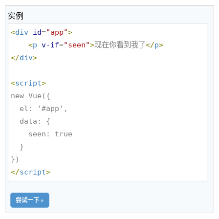
实例
<
div
id
=
"
app
"
>
<
p
v-if
=
"
seen
"
>
现在你看到我了
</
p
>
</
div
>
<
script
>
new Vue({

  el: '#app',

  data: {

    seen: true

  }

</
script
>
尝试一下 »