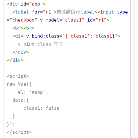
<
div
id
=
"
app
"
>
<
label
for
=
"
r1
"
>
修改颜色
</
label
>
<
input
type
=
"
checkbox
"
v-model
=
"
class1
"
id
=
"
r1
"
>
<
br
>
<
br
>
<
div
v-bind:class
=
"
{'class1': class1}
"
>
    v-bind:class 指令

</
div
>
</
div
>
<
script
>
new Vue({

    el: '#app',

  data:{

      class1: false

  }

</
script
>