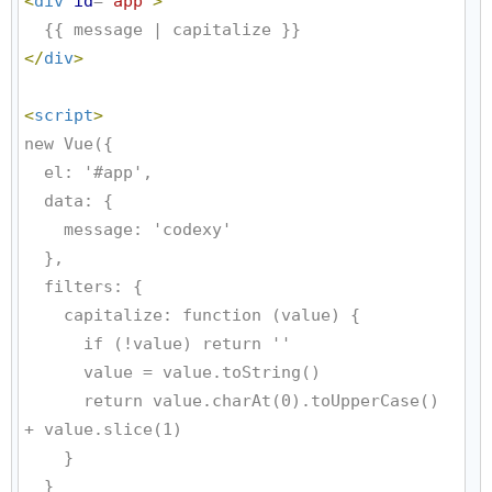
<
div
id
=
"
app
"
>
</
div
>
<
script
>
new Vue({

  el: '#app',

  data: {

    message: 'codexy'

  },

  filters: {

    capitalize: function (value) {

      if (!value) return ''

      value = value.toString()

      return value.charAt(0).toUpperCase() 
+ value.slice(1)

    }

  }
