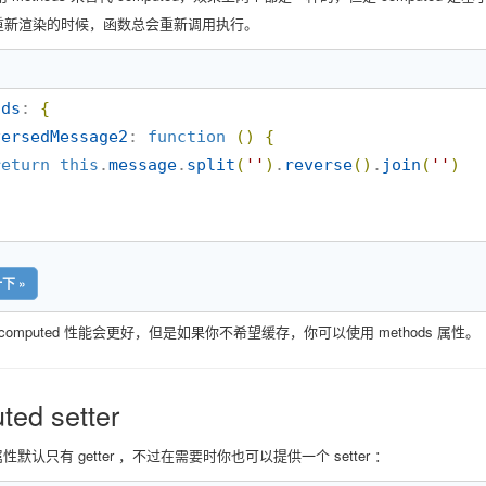
，在重新渲染的时候，函数总会重新调用执行。
ods
: 
{
versedMessage2
: 
function
(
)
{
return
this
.
message
.
split
(
'
'
)
.
reverse
(
)
.
join
(
'
'
)
下 »
computed 性能会更好，但是如果你不希望缓存，你可以使用 methods 属性。
ted setter
d 属性默认只有 getter ，不过在需要时你也可以提供一个 setter ：