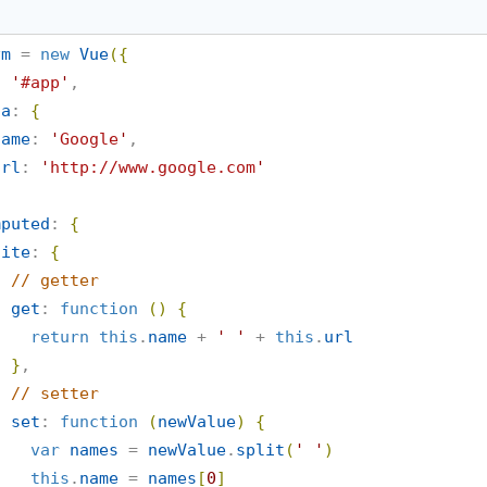
vm
 = 
new
Vue
(
{
: 
'
#app
'
,

ta
: 
{
name
: 
'
Google
'
,

url
: 
'
http://www.google.com
'
mputed
: 
{
site
: 
{
//
 getter
get
: 
function
(
)
{
return
this
.
name
 + 
'
'
 + 
this
.
url
}
,

//
 setter
set
: 
function
(
newValue
)
{
var
names
 = 
newValue
.
split
(
'
'
)
this
.
name
 = 
names
[
0
]