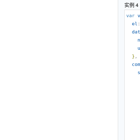
实例 4
var
el
da
}
,

co