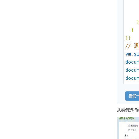
}
}
)
//
 调
vm
.
s
docu
docu
docu
尝试一
从实例运行结果看