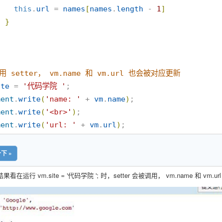
this
.
url
 = 
names
[
names
.
length
 - 
1
]
}
}
用 setter， vm.name 和 vm.url 也会被对应更新
ite
 = 
'
代码学院 
'
ment
.
write
(
'
name: 
'
 + 
vm
.
name
)
ment
.
write
(
'
<br>
'
)
ment
.
write
(
'
url: 
'
 + 
vm
.
url
)
;
下 »
在运行 vm.site = '代码学院 '; 时，setter 会被调用， vm.name 和 vm