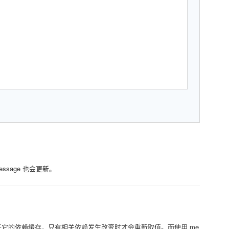
dMessage 也会更新。
ed 是基于它的依赖缓存，只有相关依赖发生改变时才会重新取值。而使用 me