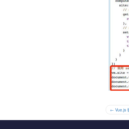
←
Vue.j