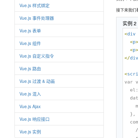
Vue.js 样式绑定
接下来我们
Vue.js 事件处理器
实例 2
Vue.js 表单
<
div
<
p
Vue.js 组件
<
p
Vue.js 自定义指令
</
di
Vue.js 路由
<
scr
Vue.js 过渡 & 动画
var v
  el: '#app',

Vue.js 混入
  data: {

Vue.js Ajax
    message: 'Codexy!'

  },

Vue.js 响应接口
  computed: {

    // 计算属性的 getter

Vue.js 实例