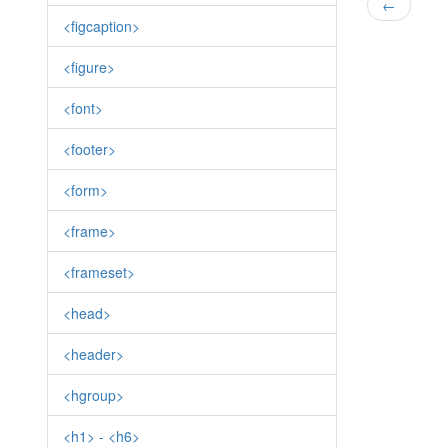
←
<figcaption>
<figure>
<font>
<footer>
<form>
<frame>
<frameset>
<head>
<header>
<hgroup>
<h1> - <h6>