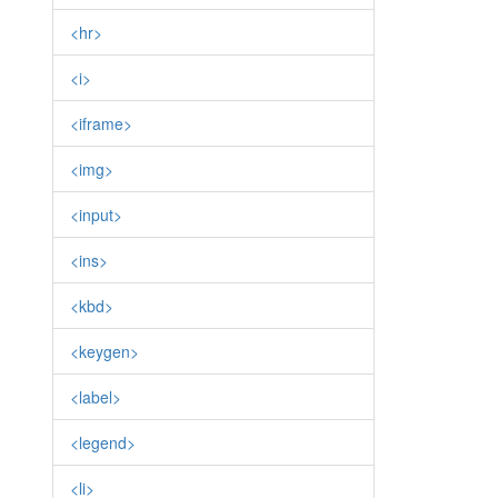
<hr>
<i>
<iframe>
<img>
<input>
<ins>
<kbd>
<keygen>
<label>
<legend>
<li>