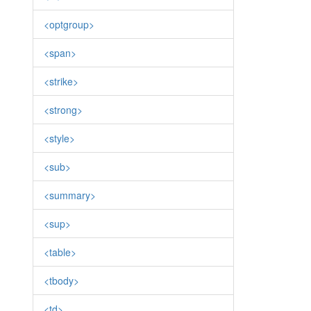
<optgroup>
<span>
<strike>
<strong>
<style>
<sub>
<summary>
<sup>
<table>
<tbody>
<td>