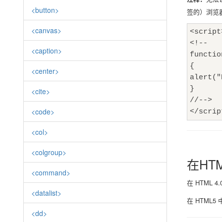
<button>
签的）浏览
<canvas>
<script
<!--
<caption>
functio
{
<center>
alert("
}
<cite>
//-->
<code>
</scri
<col>
<colgroup>
在HTM
<command>
在 HTML 4
<datalist>
在 HTML5 
<dd>