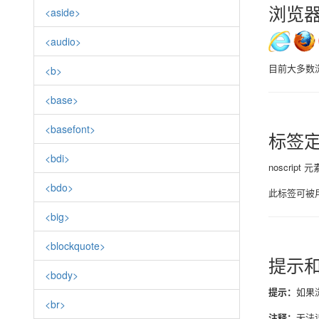
浏览
<aside>
<audio>
目前大多数浏览
<b>
<base>
<basefont>
标签
<bdi>
noscri
<bdo>
此标签可被用
<big>
<blockquote>
提示
<body>
提示：
如果
<br>
注释：
无法