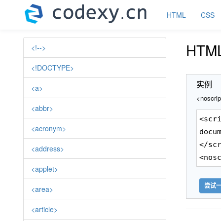
HTML
CSS
HTM
<!-->
<!DOCTYPE>
实例
<a>
<nosc
<abbr>
<scr
<acronym>
docu
</sc
<address>
<nos
<applet>
尝试一
<area>
<article>