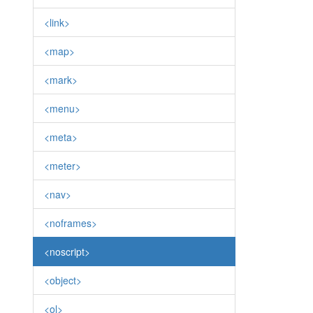
<link>
<map>
<mark>
<menu>
<meta>
<meter>
<nav>
<noframes>
<noscript>
<object>
<ol>