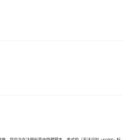
做，您应当在注释标签中隐藏脚本。老式的（无法识别 <script> 标