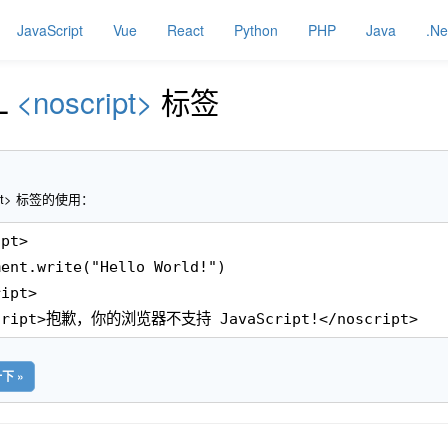
JavaScript
Vue
React
Python
PHP
Java
.Ne
L
<noscript>
标签
ript> 标签的使用：
ipt>
ment.write("Hello World!")
ript>
cript>抱歉，你的浏览器不支持 JavaScript!</noscript>
下 »