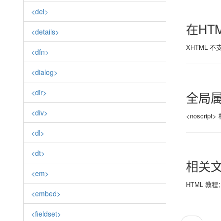
<del>
在HT
<details>
XHTML 不支
<dfn>
<dialog>
<dir>
全局
<div>
<noscr
<dl>
<dt>
相关
<em>
HTML 教程
<embed>
<fieldset>