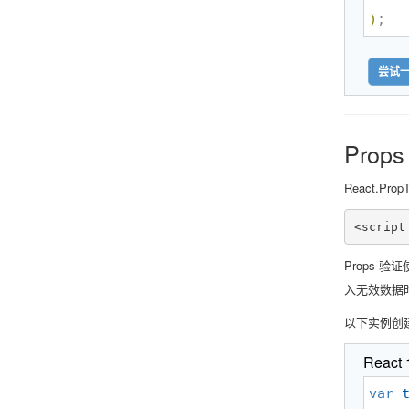
)
;
尝试一
Prop
React.Pr
<script
Props 验
入无效数据时
以下实例创建
React
var