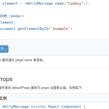
t
element
 = <
HelloMessage
name
=
"
Codexy
"
/>;

tDOM
.
render
(
element
,

document
.
getElementById
(
'
example
'
)
下 »
e 属性通过 props.name 来获取。
rops
类的 defaultProps 属性为 props 设置默认值，实例如下：
 实例
s
HelloMessage
extends
React
.
Component
{