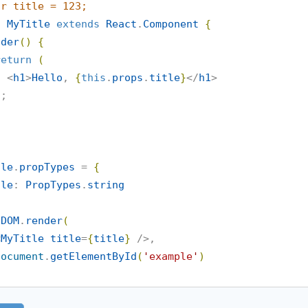
ar title = 123;
s
MyTitle
extends
React
.
Component
{
nder
(
)
{
return
(
      <
h1
>
Hello
, 
{
this
.
props
.
title
}
</
h1
>

)
;

tle
.
propTypes
 = 
{
tle
: 
PropTypes
.
string
tDOM
.
render
(
<
MyTitle
title
=
{
title
}
 />,

document
.
getElementById
(
'
example
'
)