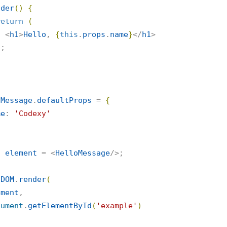
nder
(
)
{
return
(
      <
h1
>
Hello
, 
{
this
.
props
.
name
}
</
h1
>

)
;

oMessage
.
defaultProps
 = 
{
me
: 
'
Codexy
'
t
element
 = <
HelloMessage
/>;

tDOM
.
render
(
ement
,

cument
.
getElementById
(
'
example
'
)