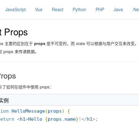
JavaScript
Vue
React
Python
PHP
Java
.Ne
t Props
props 主要的区别在于
props
是不可变的，而 state 可以根据与用户交互来改变。
 props 来传递数据。
rops
了如何在组件中使用 props：
 实例
tion
HelloMessage
(
props
)
{
return
 <
h1
>
Hello
{
props
.
name
}
!</
h1