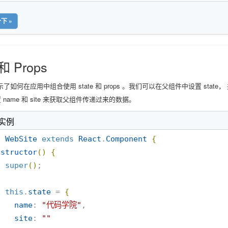
下 »
 和 Props
如何在应用中组合使用 state 和 props 。我们可以在父组件中设置 state，
 name 和 site 来获取父组件传递过来的数据。
 实例
s
WebSite
extends
React
.
Component
{
nstructor
(
)
{
super
(
)
;

this
.
state
 = 
{
name
: 
"
代码学院
"
,

site
: 
"
"