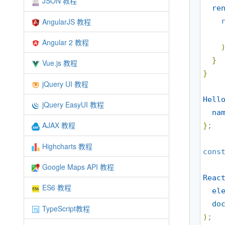
JSON 教程
re
AngularJS 教程
Angular 2 教程
}
Vue.js 教程
}
jQuery UI 教程
Hell
jQuery EasyUI 教程
na
AJAX 教程
}
;

Highcharts 教程
cons
Google Maps API 教程
Reac
ES6 教程
el
do
TypeScript教程
)
;