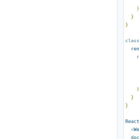
}
}
clas
re
}
}
Reac
  <
W
do