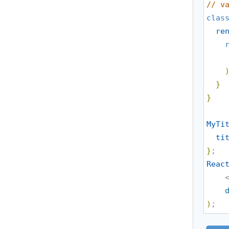
//
 v
clas
re
}
}
MyTi
ti
}
Reac
    
)
;