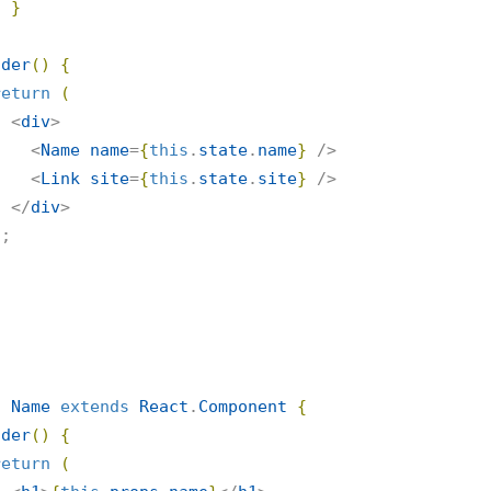
}
}
nder
(
)
{
return
(
      <
div
>

        <
Name
name
=
{
this
.
state
.
name
}
 />

        <
Link
site
=
{
this
.
state
.
site
}
 />

      </
div
>

)
;

s
Name
extends
React
.
Component
{
nder
(
)
{
return
(