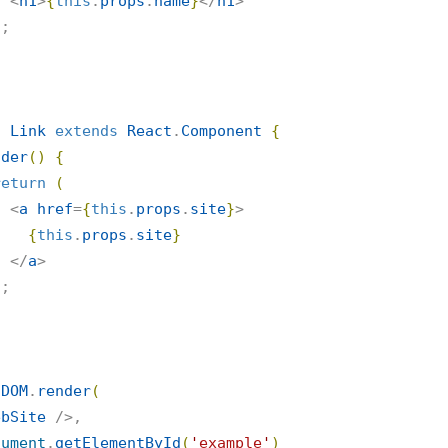
      <
h1
>
{
this
.
props
.
name
}
</
h1
>

)
;

s
Link
extends
React
.
Component
{
nder
(
)
{
return
(
      <
a
href
=
{
this
.
props
.
site
}
>

{
this
.
props
.
site
}
      </
a
>

)
;

tDOM
.
render
(
ebSite
 />,

cument
.
getElementById
(
'
example
'
)