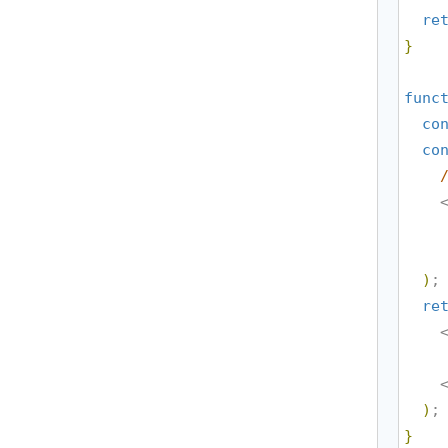
re
}
func
co
co
    
)
;

re
    
  
)
}