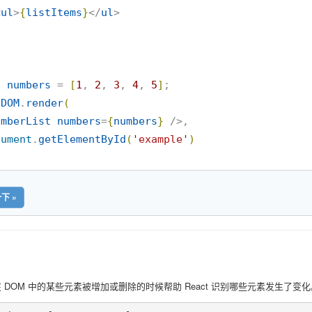
<
ul
>
{
listItems
}
</
ul
>

t
numbers
 = 
[
1
, 
2
, 
3
, 
4
, 
5
]
tDOM
.
render
(
umberList
numbers
=
{
numbers
}
 />,

cument
.
getElementById
(
'
example
'
)
下 »
以在 DOM 中的某些元素被增加或删除的时候帮助 React 识别哪些元素发