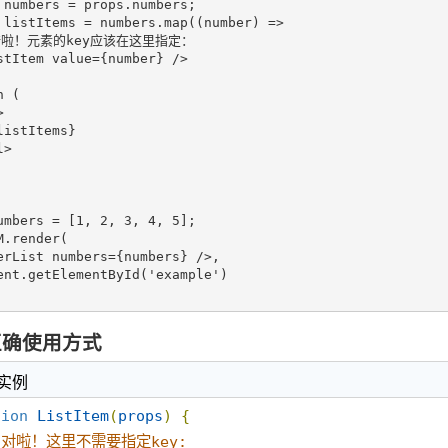
 numbers = props.numbers;

 listItems = numbers.map((number) =>

/错啦！元素的key应该在这里指定：

stItem value={number} />

 (



istItems}

>

umbers = [1, 2, 3, 4, 5];

.render(

erList numbers={numbers} />,

ent.getElementById('example')

正确使用方式
 实例
tion
ListItem
(
props
)
{
 对啦！这里不需要指定key: