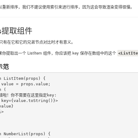
以重新排序，我们不建议使用索引来进行排序，因为这会导致渲染变得很慢。
ys提取组件
y 只有在它和它的兄弟节点对比时才有意义。
你提取出一个 ListItem 组件，你应该把 key 保存在数组中的这个
<ListIte
示范
n ListItem(props) {

 value = props.value;

 (

/ 错啦！你不需要在这里指定key:

 key={value.toString()}>

alue}

>

n NumberList(props) {
