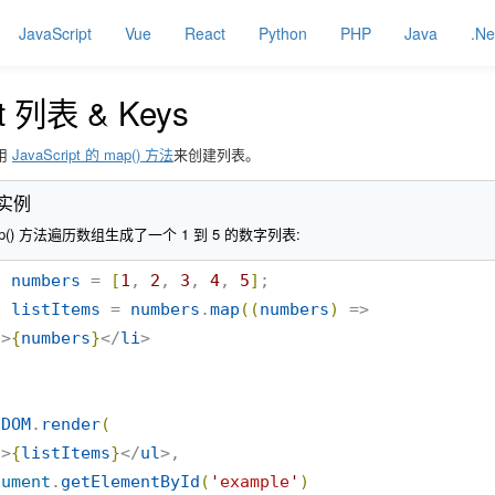
JavaScript
Vue
React
Python
PHP
Java
.Ne
t 列表 & Keys
用
JavaScript 的 map() 方法
来创建列表。
 实例
p() 方法遍历数组生成了一个 1 到 5 的数字列表:
t
numbers
 = 
[
1
, 
2
, 
3
, 
4
, 
5
]
t
listItems
 = 
numbers
.
map
(
(
numbers
)
 =>

i
>
{
numbers
}
</
li
tDOM
.
render
(
l
>
{
listItems
}
</
ul
>,

cument
.
getElementById
(
'
example
'
)