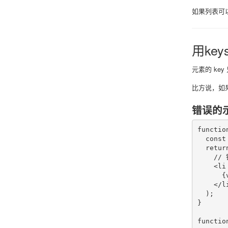
如果列表可
用ke
元素的 ke
比方说，如果
错误的
functio
  const
  return
    /
    <li
      {v
    </li
  );

}

functio