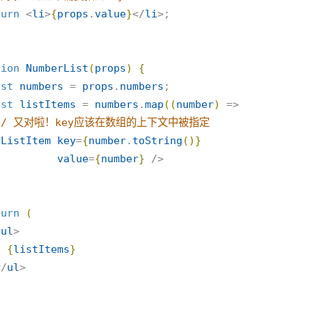
turn
 <
li
>
{
props
.
value
}
</
li
tion
NumberList
(
props
)
{
nst
numbers
 = 
props
.
numbers
;

nst
listItems
 = 
numbers
.
map
(
(
number
)
 =>

//
 又对啦！key应该在数组的上下文中被指定
<
ListItem
key
=
{
number
.
toString
(
)
}
value
=
{
number
}
 />

turn
(
<
ul
>

{
listItems
}
  </
ul
>
