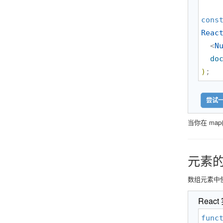
cons
Reac
  <
N
do
)
;
尝试一
当你在 ma
元素的
数组元素中
React
func