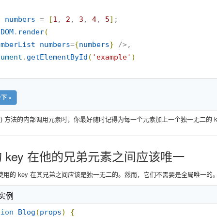
t
numbers
 = 
[
1
, 
2
, 
3
, 
4
, 
5
]
tDOM
.
render
(
umberList
numbers
=
{
numbers
}
 />,

cument
.
getElementById
(
'
example
'
)
下 »
p() 方法的内部调用元素时，你最好随时记得为每一个元素加上一个独一无二的 k
 key 在他的兄弟元素之间应该唯一
使用的 key 在其兄弟之间应该是独一无二的。然而，它们不需要是全局唯一
 实例
tion
Blog
(
props
)
{