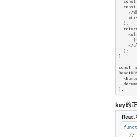
  const
  const
    /
    <Li
  );

  return
    <ul>
      {l
    </ul
  );

}

const n
ReactDOM
  <Numb
  docum
);
key的
React
func
//