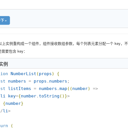
下 »
以上实例重构成一个组件，组件接收数组参数，每个列表元素分配一个 key，
需要包含 key：
 实例
tion
NumberList
(
props
)
{
nst
numbers
 = 
props
.
numbers
;

nst
listItems
 = 
numbers
.
map
(
(
number
)
 =>

<
li
key
=
{
number
.
toString
(
)
}
>

{
number
}
  </
li
>

turn
(