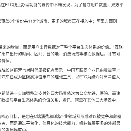
、阿里在ETC线上办理功能的宣传中不难发现，为了抢夺用户数量，双方平
覆盖8个省份共118个城市，更多的城市正在接入中；阿里方面则
。
能带来的增量，而是用户出行数据对于整个平台生态体系的价值。”互联
了用户出行的时间、区间、目的地、消费场景等核心数据后，才有可
费价值。
院院长赵振营也对时代周报记者表示，中国互联网产业已由数量至上
汽车已成为区隔高净值用户的理想工具，以ETC为媒介对高净值人
户希望进一步加强移动支付的四大场景依次为公交地铁、医院、高速
于数据与平台生态体系的价值关系，腾讯、阿里在其他三大场景中，
的核心目标，是想在C端消费和B端产业领域都形成难以被竞争和颠覆
业务，而是通过平台化、信息化的技术能力，吸纳统筹更多的外部第
层的发展维度中。