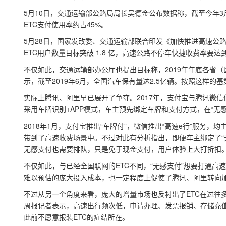
5月10日，交通运输部公路局局长吴德金公布数据称，截至今年3月
ETC支付使用率约占45%。
5月28日，国家发改委、交通运输部联合印发《加快推进高速公
ETC用户数量目标突破 1.8 亿，高速公路不停车快捷收费率要达
不仅如此，交通运输部办公厅也提出目标称，2019年年底各省（
示，截至2019年6月，全国汽车保有量达2.5亿辆。按照这样的
实际上腾讯、阿里早已展开了争夺。2017年，支付宝与腾讯微信
采用车牌识别+APP模式，车主预先绑定车牌和支付方式，在“无
2018年1月，支付宝推出“车牌付”，微信推出“高速e行”服务
带到了高速收费场景中。不过对此有分析指出，即便车主绑定了“
无感支付也需要排队，只是免于现金支付，用户体验上大打折扣
不仅如此，与已经全国联网的ETC不同，“无感支付”想要打通
难以预估的庞大投入成本，也一定程度上促使了腾讯、阿里转向加
不过从另一个角度来看，庞大的增量市场也反衬出了ETC在过往
周报记者表示，高速出行频次低，申请办理、发票报销、存储充
此前不愿意报装ETC的症结所在。