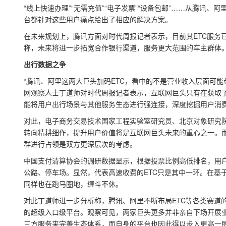
“线上快速办理”“无需充值”“电子发票”“设备包邮”……从腾讯
台都针对这些用户痛点给出了相应的解决方案。
在未来规划上，腾讯方面对时代周报记者表示，目前其ETC服务已
称，未来将进一步拓宽合作银行渠道，服务更大范围的车主群体
出行数据之争
“腾讯、阿里这两大巨头加码ETC，看中的不是营业收入层面可
网观察人士丁道师对时代周报记者表示，互联网巨头只有在获取
能将用户出行场景与其他服务生态进行强连接，深度挖掘用户消
对此，电子商务交易技术国家工程实验室研究员、北京对象研究
转向精耕细作，提升用户价值将是互联网巨头未来的重心之一。而
群进行占领是双方更深层次的考虑。
中国支付清算协会的调研数据显示，根据投票比例高低排名，用
公路、停车场。显然，代表高速收费的ETC只是其中一环。在基
同样也在跑马圈地，缠斗不休。
对此丁道师进一步分析称，腾讯、阿里不断布局ETC等各类赛道
的超级入口级平台。观察可见，两家巨头更多并非亲自下场开展
三方服务来完善生态体系，而自身的平台也因此得以步入更高一