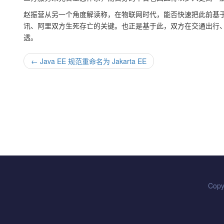
赵振营从另一个角度解读称，在物联网时代，能否快速把此前基
讯、阿里双方生死存亡的关键。也正是基于此，双方在交通出行
透。
←
Java EE 规范重命名为 Jakarta EE
Copy