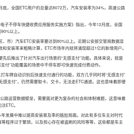
底，全国ETC用户的总量达8072万，汽车安装率为34%，高速公路
路电子不停车快捷收费应用服务实施方案》指出，今年12月底，全国
到90%以上。
区、市）汽车ETC安装率要达到80%以上。近期公安部交管局数据显
基数和安装率来粗略计算，ETC市场年内就将涌现超过1亿的新增用户。
便先后推出了针对汽车出行场景的“无感支付”功能。具体来说，就是
感支付”功能覆盖的场景中不停车即可快速完成付费动作。
，均主打车牌自动识别后快速支付通行的功能，双方几乎同时将“无感支付”
无感支付”，仍然需要取卡、交卡，无法走ETC通道。这也意味着即便
。
高速公路运营数据壁垒，需要面对更为复杂的社会和体制难题，这意味着
注ETC。
多年发展中难以提高安装普及率的尴尬局面。对此有多位车主对时代
值等程序过于繁琐，以及担心存在被盗刷的风险等等，这些都是车主