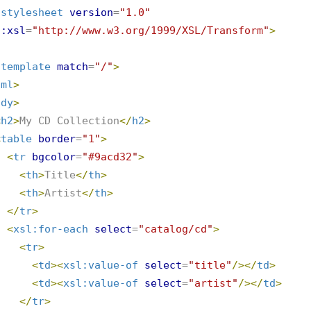
:stylesheet
version
=
"
1.0
"
s:xsl
=
"
http://www.w3.org/1999/XSL/Transform
"
>
:template
match
=
"
/
"
>
tml
>
ody
>
<
h2
>
My CD Collection
</
h2
>
<
table
border
=
"
1
"
>
<
tr
bgcolor
=
"
#9acd32
"
>
<
th
>
Title
</
th
>
<
th
>
Artist
</
th
>
</
tr
>
<
xsl:for-each
select
=
"
catalog/cd
"
>
<
tr
>
<
td
>
<
xsl:value-of
select
=
"
title
"
/>
</
td
>
<
td
>
<
xsl:value-of
select
=
"
artist
"
/>
</
td
>
</
tr
>