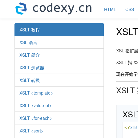
HTML
CSS
XSL
XSLT 教程
XSL 语言
XSL 指扩展
XSLT 简介
XSLT 指
XSLT 浏览器
现在开始学习
XSLT 转换
XSLT
XSLT <template>
XSLT <value-of>
XS
XSLT <for-each>
<?
xm
XSLT <sort>