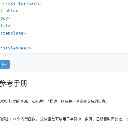
</
xsl:for-each
>
</
table
>
body
>
html
>
l:template
>
l:stylesheet
>
下 »
T 参考手册
W3C 标准的 XSLT 元素进行了描述，以及关于浏览器支持的信息。
含了超过 100 个内置函数。 这些函数可以用于字符串、数值、日期和时间比较、节点