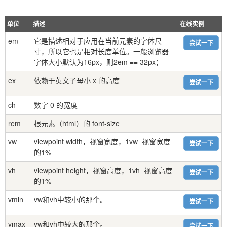
单位
描述
在线实例
em
它是描述相对于应用在当前元素的字体尺
尝试一下
寸，所以它也是相对长度单位。一般浏览器
字体大小默认为16px，则2em == 32px；
ex
依赖于英文子母小 x 的高度
尝试一下
ch
数字 0 的宽度
rem
根元素（html）的 font-size
vw
viewpoint width，视窗宽度，1vw=视窗宽度
尝试一下
的1%
vh
viewpoint height，视窗高度，1vh=视窗高度
尝试一下
的1%
vmin
vw和vh中较小的那个。
尝试一下
vmax
vw和vh中较大的那个。
尝试一下