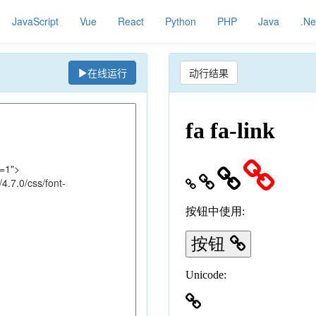
JavaScript
Vue
React
Python
PHP
Java
.Ne
在线运行
动行结果