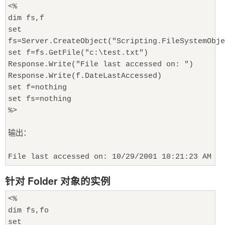
<%
dim fs,f
set
fs=Server.CreateObject("Scripting.FileSystemObje
set f=fs.GetFile("c:\test.txt")
Response.Write("File last accessed on: ")
Response.Write(f.DateLastAccessed)
set f=nothing
set fs=nothing
%>
输出：
File last accessed on: 10/29/2001 10:21:23 AM
针对 Folder 对象的实例
<%
dim fs,fo
set