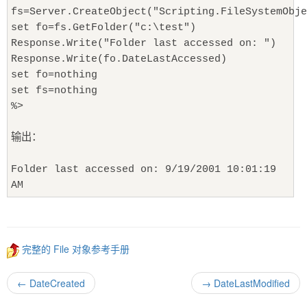
fs=Server.CreateObject("Scripting.FileSystemObje
set fo=fs.GetFolder("c:\test")
Response.Write("Folder last accessed on: ")
Response.Write(fo.DateLastAccessed)
set fo=nothing
set fs=nothing
%>
输出：
Folder last accessed on: 9/19/2001 10:01:19
AM
完整的 File 对象参考手册
←
DateCreated
→
DateLastModified